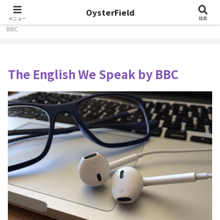
OysterField
ホーム
英語学習
英単語や表現
The English We Speak by
メニュー
検索
BBC
The English We Speak by BBC