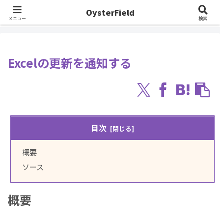
OysterField
ホーム
Windows/VBA
Excel VBA
Excelの更新を通知する
メニュー
検索
Excelの更新を通知する
目次
概要
ソース
概要