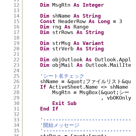
12
Dim
MsgRtn 
As
Integer
13
14
Dim
shName 
As
String
15
Const
HeaderRow 
As
Long
= 3    
16
Dim
rng 
As
Range               
17
Dim
strRows 
As
String
18
19
Dim
strMsg 
As
Variant
20
Dim
strVerb 
As
String
21
22
Dim
objOutlook 
As
Outlook.Appli
23
Dim
objMail 
As
Outlook.MailItem
24
25
'シート名チェック
26
shName = &quot;ファイルリスト&quo
27
If
ActiveSheet.Name <> shName 
T
28
MsgRtn = MsgBox(&quot;
29
, vbOKOnly 
30
Exit
Sub
31
End
If
32
33
'------------------------------
34
'開始メッセージ
35
'------------------------------