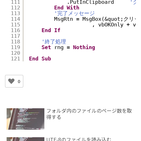
111
.PutInClipboard     
'ク
112
End
With
113
'完了メッセージ
114
MsgRtn = MsgBox(&quot;
115
, vbOKOnly + vb
116
End
If
117
118
'終了処理
119
Set
rng = 
Nothing
120
121
End
Sub
0
フォルダ内のファイルのページ数を取
得する
UTF-8のファイルを読み込む