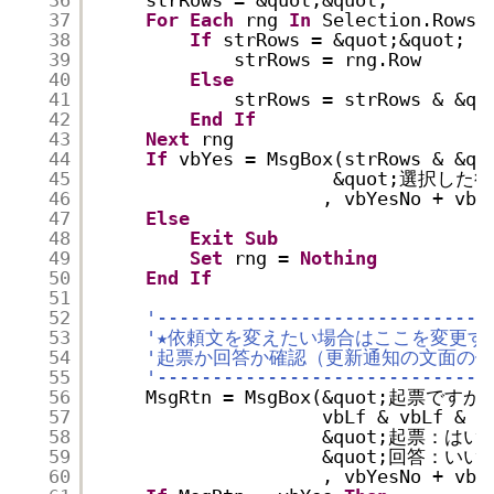
36
strRows = &quot;&quot;
37
For
Each
rng 
In
Selection.Rows
38
If
strRows = &quot;&quot; 
T
39
strRows = rng.Row
40
Else
41
strRows = strRows & &qu
42
End
If
43
Next
rng
44
If
vbYes = MsgBox(strRows & 
45
&quot;選択し
46
, vbYesNo + vbI
47
Else
48
Exit
Sub
49
Set
rng = 
Nothing
50
End
If
51
52
'------------------------------
53
'★依頼文を変えたい場合はここを変更す
54
'起票か回答か確認（更新通知の文面の
55
'------------------------------
56
MsgRtn = MsgBox(&quot;起票です
57
vbLf & vbLf & _
58
&quot;起票：はい&q
59
&quot;回答：いいえ&
60
, vbYesNo + vb