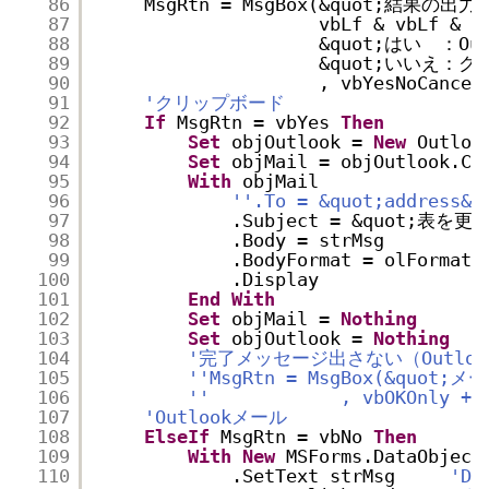
86
MsgRtn = MsgBox(&quot;結果の
87
vbLf & vbLf & _
88
&quot;はい　：Out
89
&quot;いいえ：クリ
90
, vbYesNoCancel
91
'クリップボード
92
If
MsgRtn = vbYes 
Then
93
Set
objOutlook = 
New
Outloo
94
Set
objMail = objOutlook.Cr
95
With
objMail
96
''.To = &quot;address&q
97
.Subject = &quot;表を更
98
.Body = strMsg         
99
.BodyFormat = olFormatP
100
.Display
101
End
With
102
Set
objMail = 
Nothing
103
Set
objOutlook = 
Nothing
104
'完了メッセージ出さない（Outlo
105
''MsgRtn = MsgBox(&quot
106
''            , vbOKOnly + 
107
'Outlookメール
108
ElseIf
MsgRtn = vbNo 
Then
109
With
New
MSForms.DataObject
110
.SetText strMsg     
'Da