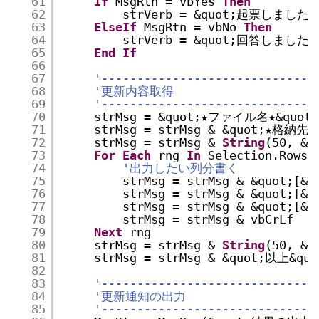
61
If
MsgRtn = vbYes 
Then
62
strVerb = &quot;起票しまし
63
ElseIf
MsgRtn = vbNo 
Then
64
strVerb = &quot;回答しまし
65
End
If
66
67
'------------------------------
68
'更新内容取得
69
'------------------------------
70
strMsg = &quot;★ファイル名★&quot;
71
strMsg = strMsg & &quot;★格納先★&
72
strMsg = strMsg & 
String
(50, &q
73
For
Each
rng 
In
Selection.Rows
74
'出力したい列分書く
75
strMsg = strMsg & &quot;[&q
76
strMsg = strMsg & &quot;[&q
77
strMsg = strMsg & &quot;[&q
78
strMsg = strMsg & vbCrLf
79
Next
rng
80
strMsg = strMsg & 
String
(50, &q
81
strMsg = strMsg & &quot;以上&quo
82
83
'------------------------------
84
'更新通知の出力
85
'------------------------------