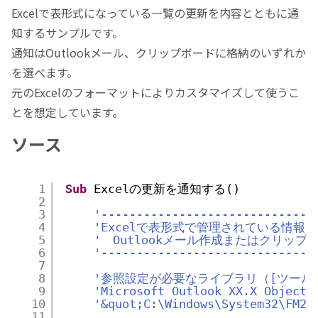
Excelで表形式になっている一覧の更新を内容とともに通
知するサンプルです。
通知はOutlookメール、クリップボードに格納のいずれか
を選べます。
元のExcelのフォーマットによりカスタマイズして使うこ
とを想定しています。
ソース
1
Sub
Excelの更新を通知する()
2
3
'------------------------------
4
'Excelで表形式で管理されている情報
5
'　Outlookメール作成またはクリッ
6
'------------------------------
7
8
'参照設定が必要なライブラリ（[ツール]
9
'Microsoft Outlook XX.X Object 
10
'&quot;C:\Windows\System32\FM
11