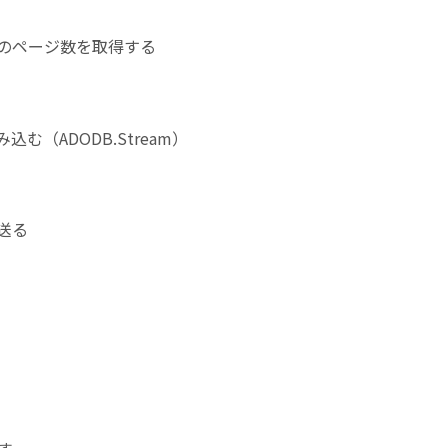
のページ数を取得する
込む（ADODB.Stream）
送る
す