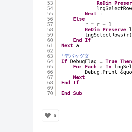
53
ReDim
Preser
54
lngSelectRow
55
Next
i
56
Else
57
r = r + 1
58
ReDim
Preserve
l
59
lngSelectRows(r)
60
End
If
61
Next
a
62
63
'デバッグ文
64
If
DebugFlag = 
True
Then
65
For
Each
a 
In
lngSel
66
Debug.Print &q
67
Next
68
End
If
69
70
End
Sub
0