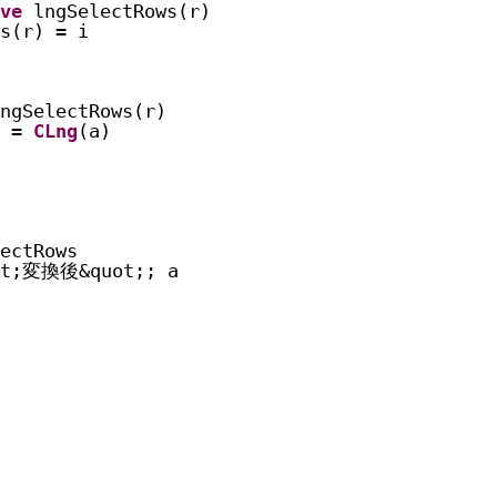
ve
lngSelectRows(r)
s(r) = i
ngSelectRows(r)
 = 
CLng
(a)
ectRows
uot;変換後&quot;; a