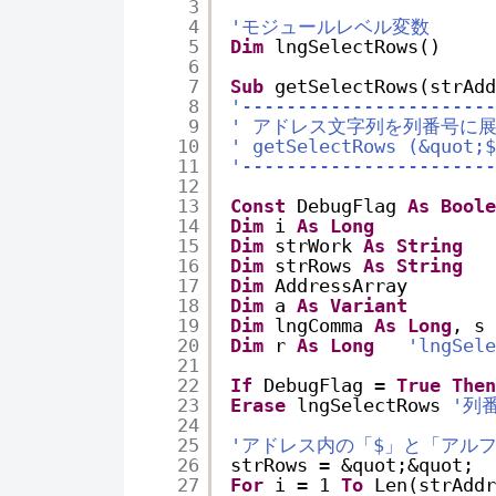
3
4
'モジュールレベル変数
5
Dim
lngSelectRows()
6
7
Sub
getSelectRows(strAdd
8
'-----------------------
9
' アドレス文字列を列番号に
10
' getSelectRows (&quot;
11
'-----------------------
12
13
Const
DebugFlag 
As
Boole
14
Dim
i 
As
Long
15
Dim
strWork 
As
String
16
Dim
strRows 
As
String
17
Dim
AddressArray
18
Dim
a 
As
Variant
19
Dim
lngComma 
As
Long
, s 
20
Dim
r 
As
Long
'lngSel
21
22
If
DebugFlag = 
True
Then
23
Erase
lngSelectRows 
'列
24
25
'アドレス内の「$」と「アル
26
strRows = &quot;&quot;
27
For
i = 1 
To
Len(strAddr