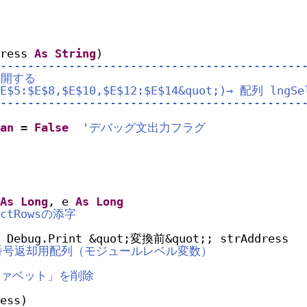
ress 
As
String
)
--------------------------------------------
展開する
$E$5:$E$8,$E$10,$E$12:$E$14&quot;)→ 配列 lngSe
--------------------------------------------
an
= 
False
'デバッグ文出力フラグ
As
Long
, e 
As
Long
ectRowsの添字
Debug.Print &quot;変換前&quot;; strAddress
番号返却用配列（モジュールレベル変数）
ファベット」を削除
ess)