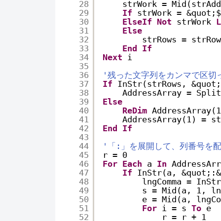
28
strWork = Mid(strAdd
29
If
strWork = &quot;$
30
ElseIf
Not
strWork 
L
31
Else
32
strRows = strRow
33
End
If
34
Next
i
35
36
'残った文字列をカンマで区切
37
If
InStr(strRows, &quot;
38
AddressArray = Split
39
Else
40
ReDim
AddressArray(1
41
AddressArray(1) = st
42
End
If
43
44
'「:」を展開して、列番号を
45
r = 0
46
For
Each
a 
In
AddressArr
47
If
InStr(a, &quot;:&
48
lngComma = InStr
49
s = Mid(a, 1, ln
50
e = Mid(a, lngCo
51
For
i = s 
To
e
52
r = r + 1