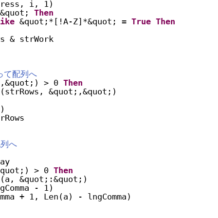
ress, i, 1)
&quot; 
Then
ike
&quot;*[!A-Z]*&quot; = 
True
Then
s & strWork
って配列へ
,&quot;) > 0 
Then
(strRows, &quot;,&quot;)
)
rRows
配列へ
ay
quot;) > 0 
Then
(a, &quot;:&quot;)
gComma - 1)
mma + 1, Len(a) - lngComma)