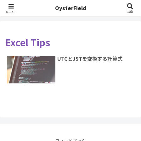
OysterField
ホーム
Windows/VBA
Excel Tips
メニュー
検索
Excel Tips
UTCとJSTを変換する計算式
フィードバック