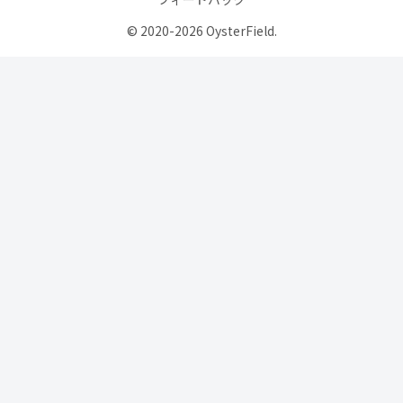
© 2020-2026 OysterField.