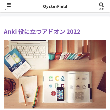
OysterField
ホーム
英語学習
Anki
Anki 役に立つアドオン 2022
メニュー
検索
Anki 役に立つアドオン 2022